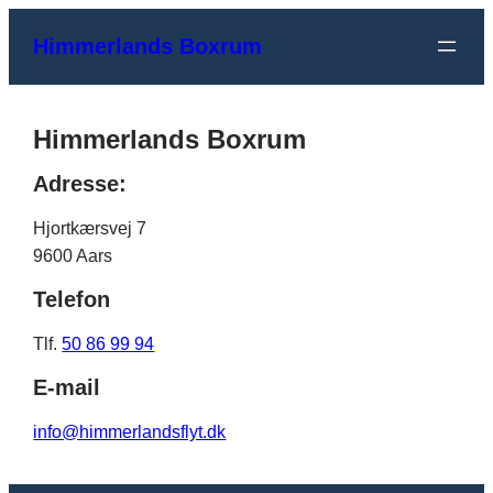
Spring
Himmerlands Boxrum
til
indhold
Himmerlands Boxrum
Adresse:
Hjortkærsvej 7
9600 Aars
Telefon
Tlf.
50 86 99 94
E-mail
info@himmerlandsflyt.dk