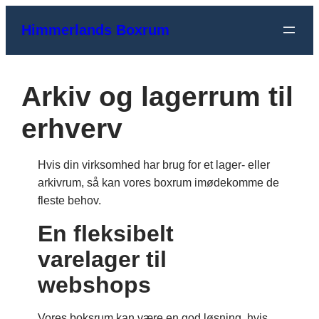
Spring
Himmerlands Boxrum
til
indhold
Arkiv og lagerrum til
erhverv
Hvis din virksomhed har brug for et lager- eller
arkivrum, så kan vores boxrum imødekomme de
fleste behov.
En fleksibelt
varelager til
webshops
Vores boksrum kan være en god løsning, hvis